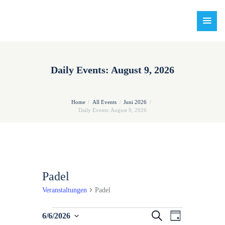
Daily Events: August 9, 2026
Home
All Events
Juni 2026
Daily Events: August 9, 2026
Padel
Veranstaltungen
Padel
Veranstaltungen
V
V
S
6/6/2026
T
u