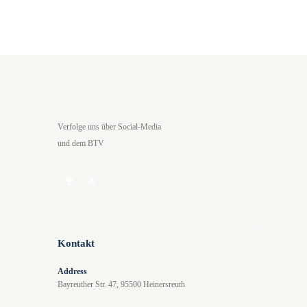
u
i
c
c
h
h
e
t
u
e
n
n
Verfolge uns über Social-Media
d
-
und dem BTV
A
N
n
a
s
v
i
i
c
g
Kontakt
h
a
Address
t
t
Bayreuther Str. 47, 95500 Heinersreuth
e
i