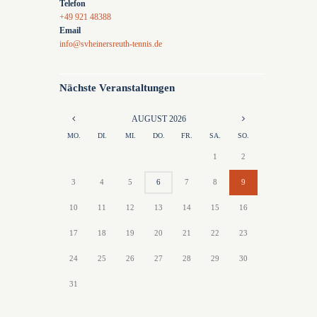
Telefon
n
o
+49 921 48388
,
n
Email
info@svheinersreuth-tennis.de
N
a
Nächste Veranstaltungen
v
i
AUGUST
2026
g
MO.
DI.
MI.
DO.
FR.
SA.
SO.
a
1
2
t
3
4
5
6
7
8
9
i
10
11
12
13
14
15
16
o
17
18
19
20
21
22
23
n
24
25
26
27
28
29
30
31