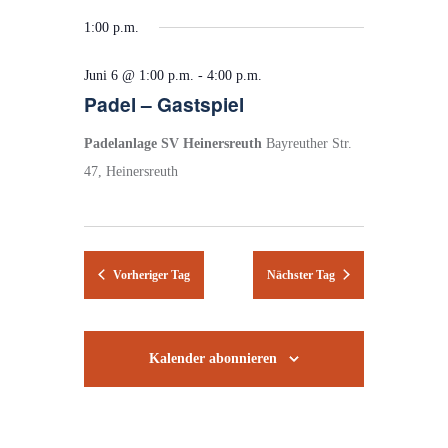
for
e
a
e
D
c
g
1:00 p.m.
h
a
Juni
r
r
e
t
6,
a
a
Juni 6 @ 1:00 p.m.
-
4:00 p.m.
u
2026
n
n
Padel – Gastspiel
m
s
s
w
Padelanlage SV Heinersreuth
Bayreuther Str.
ä
t
t
47, Heinersreuth
h
a
a
l
l
l
e
t
t
n
.
Vorheriger Tag
Nächster Tag
u
u
n
n
g
g
Kalender abonnieren
e
A
n
n
S
s