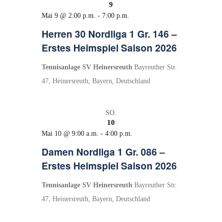
n
n
9
m
s
s
Mai 9 @ 2:00 p.m.
-
7:00 p.m.
w
ä
t
t
Herren 30 Nordliga 1 Gr. 146 –
h
Erstes Heimspiel Saison 2026
a
a
l
l
l
e
Tennisanlage SV Heinersreuth
Bayreuther Str.
t
t
n
47, Heinersreuth, Bayern, Deutschland
.
u
u
n
n
SO.
g
g
10
Mai 10 @ 9:00 a.m.
-
4:00 p.m.
e
A
Damen Nordliga 1 Gr. 086 –
n
n
Erstes Heimspiel Saison 2026
S
s
u
i
Tennisanlage SV Heinersreuth
Bayreuther Str.
c
c
47, Heinersreuth, Bayern, Deutschland
h
h