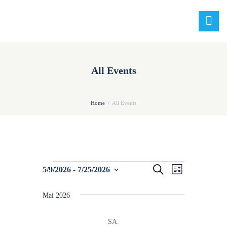
All Events
Home
All Events
Veranstaltungen
V
V
S
5/9/2026
 - 
7/25/2026
L
u
e
i
e
D
c
s
h
Mai 2026
a
r
r
t
e
t
e
a
a
u
SA.