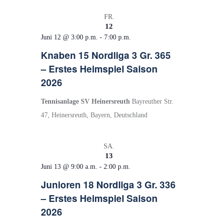
a
FR.
v
12
i
Juni 12 @ 3:00 p.m.
-
7:00 p.m.
g
Knaben 15 Nordliga 3 Gr. 365
a
– Erstes Heimspiel Saison
t
2026
i
Tennisanlage SV Heinersreuth
Bayreuther Str.
o
47, Heinersreuth, Bayern, Deutschland
n
SA.
13
Juni 13 @ 9:00 a.m.
-
2:00 p.m.
Junioren 18 Nordliga 3 Gr. 336
– Erstes Heimspiel Saison
2026