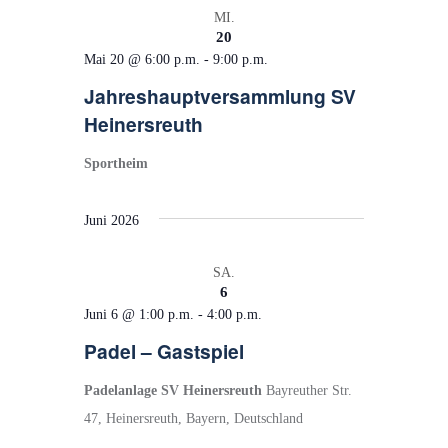
e
t
MI.
u
e
20
Mai 20 @ 6:00 p.m.
-
9:00 p.m.
n
n
Jahreshauptversammlung SV
d
-
Heinersreuth
A
N
n
a
Sportheim
s
v
i
i
Juni 2026
c
g
SA.
h
a
6
t
t
Juni 6 @ 1:00 p.m.
-
4:00 p.m.
e
i
Padel – Gastspiel
n
o
Padelanlage SV Heinersreuth
Bayreuther Str.
,
n
47, Heinersreuth, Bayern, Deutschland
N