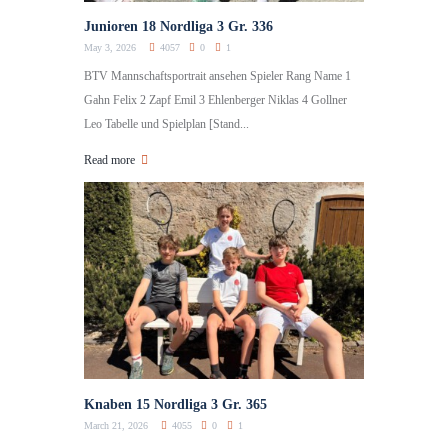
Junioren 18 Nordliga 3 Gr. 336
May 3, 2026
4057
0
1
BTV Mannschaftsportrait ansehen Spieler Rang Name 1
Gahn Felix 2 Zapf Emil 3 Ehlenberger Niklas 4 Gollner
Leo Tabelle und Spielplan [Stand...
Read more
Knaben 15 Nordliga 3 Gr. 365
March 21, 2026
4055
0
1