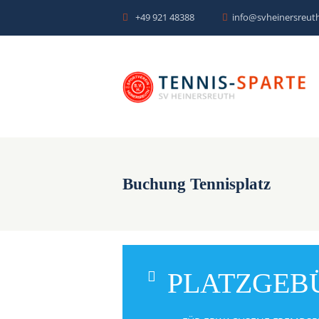
+49 921 48388
info@svheinersreuth
Buchung Tennisplatz
PLATZGEBU