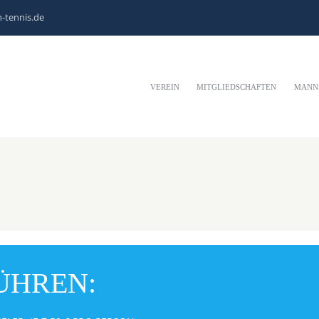
-tennis.de
VEREIN
MITGLIEDSCHAFTEN
MANN
̈HREN: