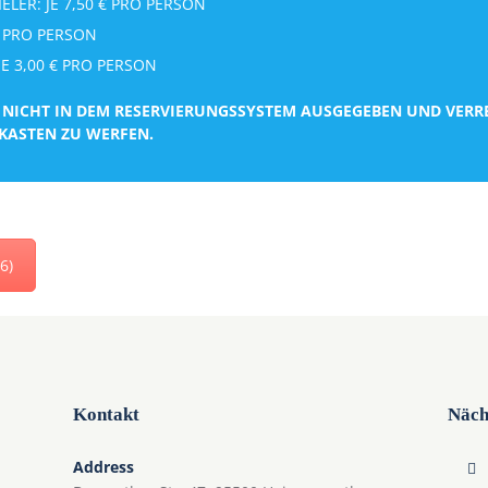
LER: JE 7,50 € PRO PERSON
 € PRO PERSON
E 3,00 € PRO PERSON
NICHT IN DEM RESERVIERUNGSSYSTEM AUSGEGEBEN UND VERRE
FKASTEN ZU WERFEN.
6)
Kontakt
Näch
Address