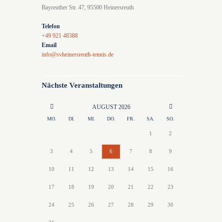
Bayreuther Str. 47, 95500 Heinersreuth
Telefon
+49 921 48388
Email
info@svheinersreuth-tennis.de
Nächste Veranstaltungen
AUGUST
2026
MO.
DI.
MI.
DO.
FR.
SA.
SO.
1
2
3
4
5
6
7
8
9
10
11
12
13
14
15
16
17
18
19
20
21
22
23
24
25
26
27
28
29
30