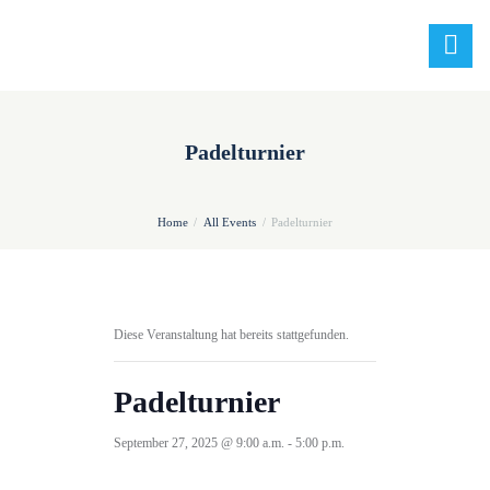
Padelturnier
Home
All Events
Padelturnier
Diese Veranstaltung hat bereits stattgefunden.
Padelturnier
September 27, 2025 @ 9:00 a.m.
-
5:00 p.m.