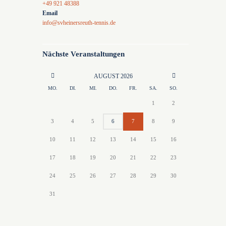
+49 921 48388
Email
info@svheinersreuth-tennis.de
Nächste Veranstaltungen
AUGUST
2026
MO.
DI.
MI.
DO.
FR.
SA.
SO.
1
2
3
4
5
6
7
8
9
10
11
12
13
14
15
16
17
18
19
20
21
22
23
24
25
26
27
28
29
30
31