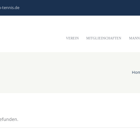
-tennis.de
VEREIN
MITGLIEDSCHAFTEN
MANN
Ho
gefunden.