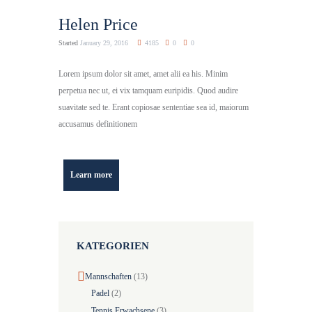
Helen Price
Started
January 29, 2016
4185
0
0
Lorem ipsum dolor sit amet, amet alii ea his. Minim
perpetua nec ut, ei vix tamquam euripidis. Quod audire
suavitate sed te. Erant copiosae sententiae sea id, maiorum
accusamus definitionem
Learn more
KATEGORIEN
Mannschaften
(13)
Padel
(2)
Tennis Erwachsene
(3)