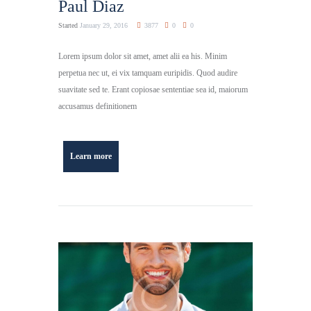
Paul Diaz
Started
January 29, 2016
3877
0
0
Lorem ipsum dolor sit amet, amet alii ea his. Minim
perpetua nec ut, ei vix tamquam euripidis. Quod audire
suavitate sed te. Erant copiosae sententiae sea id, maiorum
accusamus definitionem
Learn more