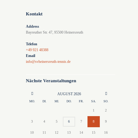
Kontakt
Address
Bayreuther Str. 47, 95500 Heinersreuth
Telefon
+49 921 48388
Email
info@svheinersreuth-tennis.de
Nächste Veranstaltungen
AUGUST
2026
MO.
DI.
MI.
DO.
FR.
SA.
SO.
1
2
3
4
5
6
7
8
9
10
11
12
13
14
15
16