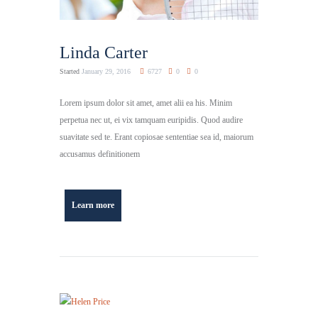
Linda Carter
Started
January 29, 2016
6727
0
0
Lorem ipsum dolor sit amet, amet alii ea his. Minim
perpetua nec ut, ei vix tamquam euripidis. Quod audire
suavitate sed te. Erant copiosae sententiae sea id, maiorum
accusamus definitionem
Learn more