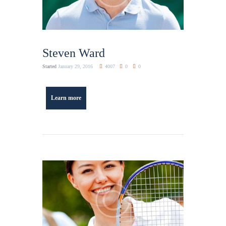
Steven Ward
Started
January 29, 2016
4007
0
0
Learn more