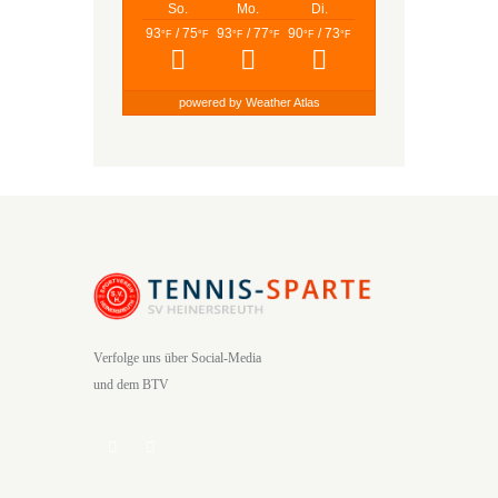
So.
Mo.
Di.
93
/ 75
93
/ 77
90
/ 73
°F
°F
°F
°F
°F
°F
powered by
Weather Atlas
Verfolge uns über Social-Media
und dem BTV