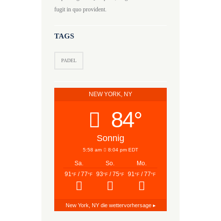
fugit in quo provident.
TAGS
PADEL
NEW YORK, NY
84°
Sonnig
5:58 am
8:04 pm EDT
Sa.
So.
Mo.
91
/ 77
93
/ 75
91
/ 77
°F
°F
°F
°F
°F
°F
New York, NY
die wettervorhersage ▸