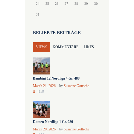
24
25
26
27
28
29
30
31
BELIEBTE BEITRÄGE
VIEWS
KOMMENTARE
LIKES
Bambini 12 Nordliga 4 Gr. 488
March 21, 2026
by
Susanne Gottsche
4159
Damen Nordliga 1 Gr. 086
March 20, 2026
by
Susanne Gottsche