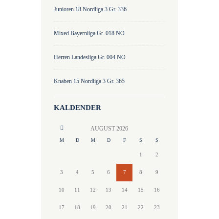
Junioren 18 Nordliga 3 Gr. 336
Mixed Bayernliga Gr. 018 NO
Herren Landesliga Gr. 004 NO
Knaben 15 Nordliga 3 Gr. 365
KALDENDER
AUGUST
2026
M
D
M
D
F
S
S
1
2
3
4
5
6
7
8
9
10
11
12
13
14
15
16
17
18
19
20
21
22
23