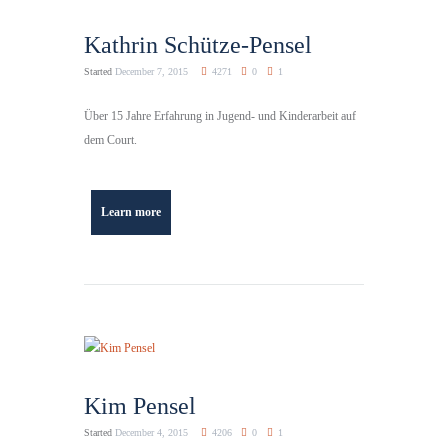
Kathrin Schütze-Pensel
Started
December 7, 2015
4271
0
1
Über 15 Jahre Erfahrung in Jugend- und Kinderarbeit auf
dem Court.
Learn more
Kim Pensel
Started
December 4, 2015
4206
0
1