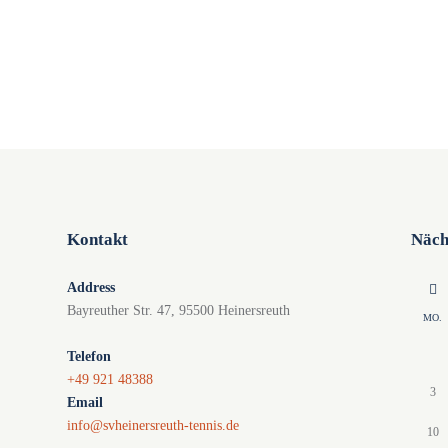
n
n
n
g
g
g
e
e
e
n
n
n
,
,
,
Kontakt
Näch
Address
Bayreuther Str. 47, 95500 Heinersreuth
MO.
Telefon
+49 921 48388
3
Email
info@svheinersreuth-tennis.de
10