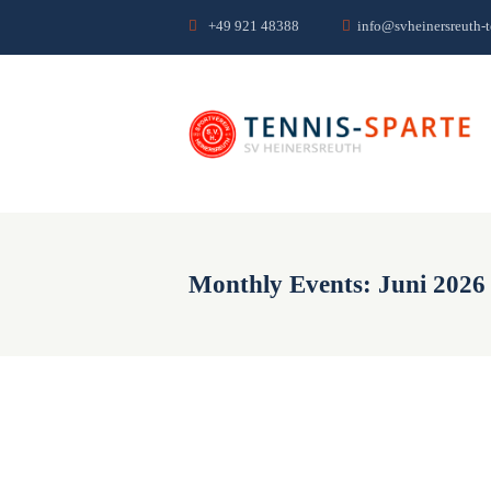
+49 921 48388
info@svheinersreuth-t
Monthly Events: Juni 2026