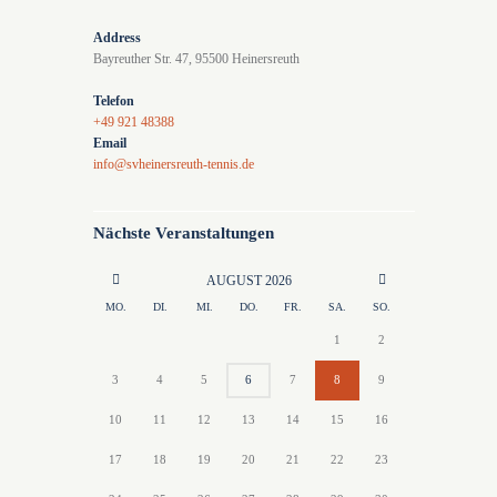
a
Address
v
Bayreuther Str. 47, 95500 Heinersreuth
i
Telefon
g
+49 921 48388
a
Email
info@svheinersreuth-tennis.de
t
i
Nächste Veranstaltungen
o
n
AUGUST
2026
MO.
DI.
MI.
DO.
FR.
SA.
SO.
1
2
3
4
5
6
7
8
9
10
11
12
13
14
15
16
17
18
19
20
21
22
23