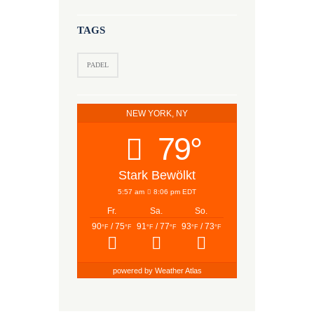
TAGS
PADEL
NEW YORK, NY
79°
Stark Bewölkt
5:57 am
8:06 pm EDT
Fr.
Sa.
So.
90
/ 75
91
/ 77
93
/ 73
°F
°F
°F
°F
°F
°F
powered by
Weather Atlas