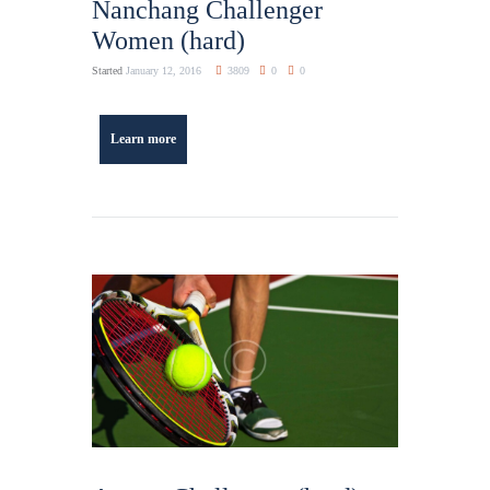
Nanchang Challenger
Women (hard)
Started
January 12, 2016
3809
0
0
Learn more