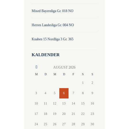
Mixed Bayernliga Gr. 018 NO
Herren Landesliga Gr. 004 NO
Knaben 15 Nordliga 3 Gr. 365
KALDENDER
AUGUST
2026
M
D
M
D
F
S
S
1
2
3
4
5
6
7
8
9
10
11
12
13
14
15
16
17
18
19
20
21
22
23
24
25
26
27
28
29
30