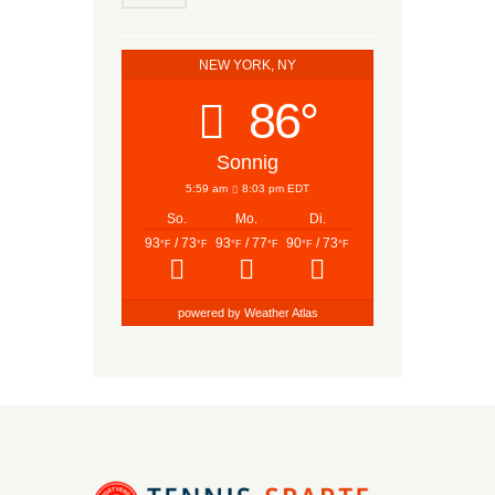
NEW YORK, NY
86°
Sonnig
5:59 am
8:03 pm EDT
So.
Mo.
Di.
93
/ 73
93
/ 77
90
/ 73
°F
°F
°F
°F
°F
°F
powered by
Weather Atlas