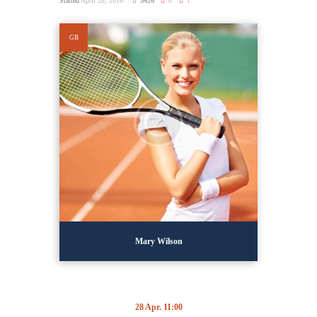
Started
April 28, 2016
3426
0
1
GB
Mary Wilson
28 Apr. 11:00