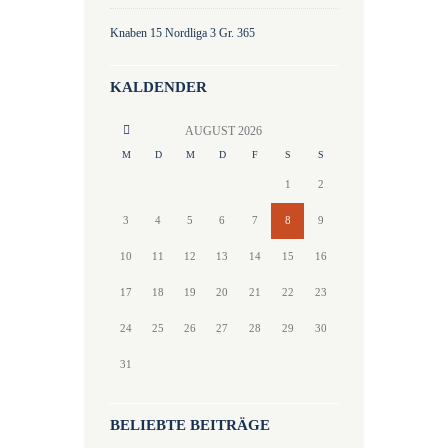
Knaben 15 Nordliga 3 Gr. 365
KALDENDER
AUGUST
2026
M
D
M
D
F
S
S
1
2
3
4
5
6
7
8
9
10
11
12
13
14
15
16
17
18
19
20
21
22
23
24
25
26
27
28
29
30
31
BELIEBTE BEITRÄGE