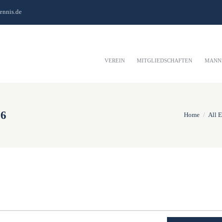
ennis.de
VEREIN
MITGLIEDSCHAFTEN
MANN
26
Home
All 