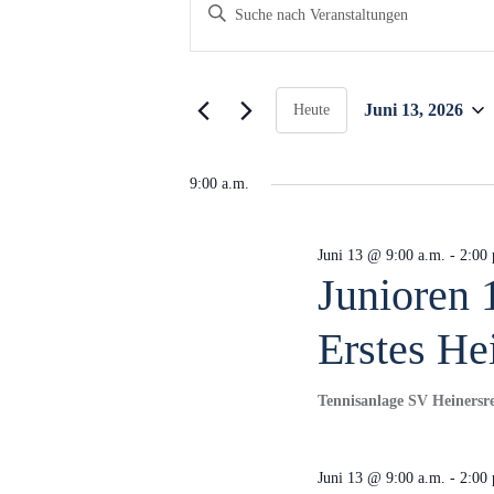
Veranstal
V
B
i
e
t
for
t
Juni 13, 2026
Heute
e
r
D
S
Juni
a
9:00 a.m.
c
t
a
h
u
l
13,
Juni 13 @ 9:00 a.m.
-
2:00 
m
Junioren 
ü
n
w
s
ä
Erstes He
2026
s
h
s
e
l
Tennisanlage SV Heiners
l
e
t
w
n
o
.
Juni 13 @ 9:00 a.m.
-
2:00 