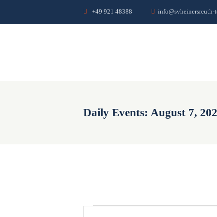
+49 921 48388
info@svheinersreuth-t
Daily Events: August 7, 20