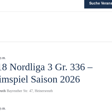
tungen
Suche Verans
p.m.
18 Nordliga 3 Gr. 336 –
imspiel Saison 2026
reuth
Bayreuther Str. 47, Heinersreuth
p.m.