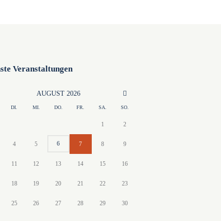
a
t
i
ste Veranstaltungen
o
AUGUST
2026
n
DI.
MI.
DO.
FR.
SA.
SO.
1
2
6
4
5
7
8
9
11
12
13
14
15
16
18
19
20
21
22
23
25
26
27
28
29
30