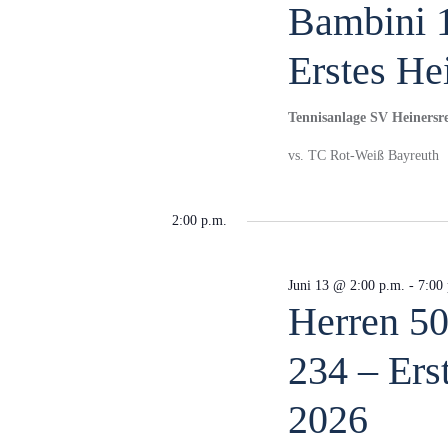
r
Bambini 1
a
t
Erstes He
e
l
i
n
Tennisanlage SV Heiners
g
t
vs. TC Rot-Weiß Bayreuth
e
b
u
2:00 p.m.
e
n
.
Juni 13 @ 2:00 p.m.
-
7:00
n
Herren 50
S
u
g
234 – Ers
c
h
2026
e
e