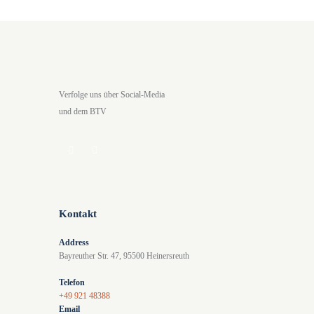
n
n
g
g
e
A
n
n
Verfolge uns über Social-Media
S
s
und dem BTV
u
i
c
c
h
h
e
t
u
e
Kontakt
n
n
Address
d
-
Bayreuther Str. 47, 95500 Heinersreuth
A
N
Telefon
n
a
+49 921 48388
s
v
Email