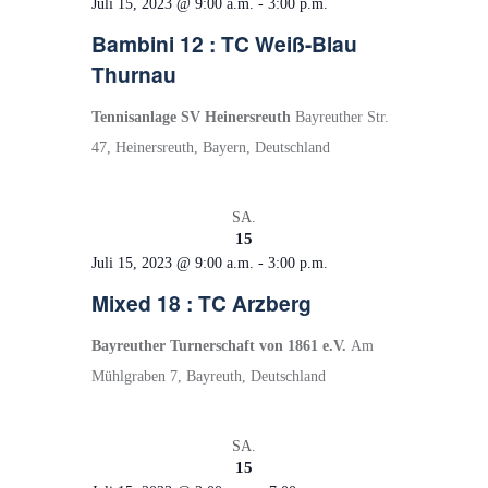
Juli 15, 2023 @ 9:00 a.m.
-
3:00 p.m.
a
Bambini 12 : TC Weiß-Blau
v
Thurnau
i
g
Tennisanlage SV Heinersreuth
Bayreuther Str.
a
47, Heinersreuth, Bayern, Deutschland
t
i
SA.
o
15
Juli 15, 2023 @ 9:00 a.m.
-
3:00 p.m.
n
Mixed 18 : TC Arzberg
Bayreuther Turnerschaft von 1861 e.V.
Am
Mühlgraben 7, Bayreuth, Deutschland
SA.
15