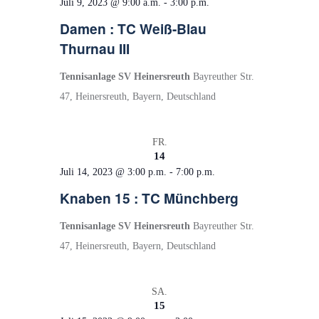
e
t
Juli 9, 2023 @ 9:00 a.m.
-
3:00 p.m.
u
e
Damen : TC Weiß-Blau
Thurnau III
n
n
d
-
Tennisanlage SV Heinersreuth
Bayreuther Str.
A
N
47, Heinersreuth, Bayern, Deutschland
n
a
s
v
FR.
i
i
14
Juli 14, 2023 @ 3:00 p.m.
-
7:00 p.m.
c
g
Knaben 15 : TC Münchberg
h
a
t
t
Tennisanlage SV Heinersreuth
Bayreuther Str.
e
i
47, Heinersreuth, Bayern, Deutschland
n
o
,
n
SA.
N
15