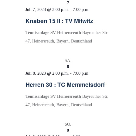
n
n
7
m
s
s
Juli 7, 2023 @ 3:00 p.m.
-
7:00 p.m.
w
ä
t
t
Knaben 15 II : TV Mitwitz
h
a
a
l
Tennisanlage SV Heinersreuth
Bayreuther Str.
l
l
e
47, Heinersreuth, Bayern, Deutschland
t
t
n
.
u
u
SA.
n
n
8
g
g
Juli 8, 2023 @ 2:00 p.m.
-
7:00 p.m.
e
A
Herren 30 : TC Memmelsdorf
n
n
Tennisanlage SV Heinersreuth
Bayreuther Str.
S
s
47, Heinersreuth, Bayern, Deutschland
u
i
c
c
SO.
h
h
9