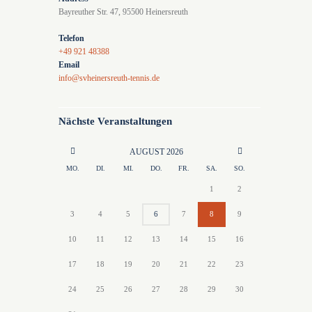
Bayreuther Str. 47, 95500 Heinersreuth
Telefon
+49 921 48388
Email
info@svheinersreuth-tennis.de
Nächste Veranstaltungen
AUGUST
2026
MO.
DI.
MI.
DO.
FR.
SA.
SO.
1
2
3
4
5
6
7
8
9
10
11
12
13
14
15
16
17
18
19
20
21
22
23
24
25
26
27
28
29
30