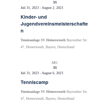
n
n
31
m
s
s
Juli 31, 2023
-
August 2, 2023
w
ä
t
t
Kinder- und
h
Jugendvereinsmeisterschafte
a
a
l
n
l
l
e
t
t
n
Tennisanlage SV Heinersreuth
Bayreuther Str.
.
u
u
47, Heinersreuth, Bayern, Deutschland
n
n
g
g
MO.
e
A
31
Juli 31, 2023
-
August 6, 2023
n
n
Tenniscamp
S
s
u
i
Tennisanlage SV Heinersreuth
Bayreuther Str.
c
c
47, Heinersreuth, Bayern, Deutschland
h
h