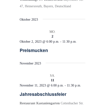
a
47, Heinersreuth, Bayern, Deutschland
v
i
Oktober 2023
g
a
MO.
2
t
Oktober 2, 2023 @ 6:00 p.m.
-
11:30 p.m.
i
Preismucken
o
n
November 2023
SA.
11
November 11, 2023 @ 6:00 p.m.
-
11:30 p.m.
Jahresabschlussfeier
Restaurant Kastaniengarten
Cottenbacher Str.