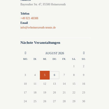
Bayreuther Str. 47, 95500 Heinersreuth
Telefon
+49 921 48388
Email
info@svheinersreuth-tennis.de
Nächste Veranstaltungen
AUGUST
2026
MO.
DI.
MI.
DO.
FR.
SA.
SO.
1
2
3
4
5
6
7
8
9
10
11
12
13
14
15
16
17
18
19
20
21
22
23
24
25
26
27
28
29
30