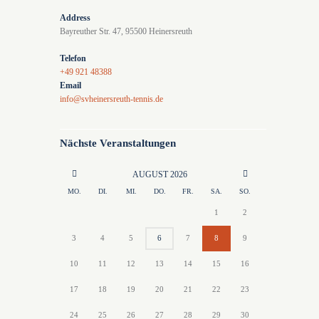
a
Address
Bayreuther Str. 47, 95500 Heinersreuth
v
i
Telefon
+49 921 48388
g
Email
info@svheinersreuth-tennis.de
a
t
Nächste Veranstaltungen
i
o
AUGUST
2026
n
MO.
DI.
MI.
DO.
FR.
SA.
SO.
1
2
3
4
5
6
7
8
9
10
11
12
13
14
15
16
17
18
19
20
21
22
23
24
25
26
27
28
29
30