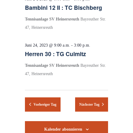
u
24,
n
n
Bambini 12 II : TC Bischberg
m
2023
s
s
w
Tennisanlage SV Heinersreuth
Bayreuther Str.
ä
t
t
47, Heinersreuth
h
a
a
l
l
l
e
Juni 24, 2023 @ 9:00 a.m.
-
3:00 p.m.
t
t
n
Herren 30 : TG Culmitz
.
u
u
Tennisanlage SV Heinersreuth
Bayreuther Str.
n
n
47, Heinersreuth
g
g
e
A
n
n
S
s
Vorheriger Tag
Nächster Tag
u
i
c
c
Kalender abonnieren
h
h