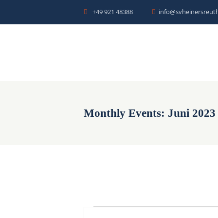
+49 921 48388
info@svheinersreuth
Monthly Events: Juni 2023