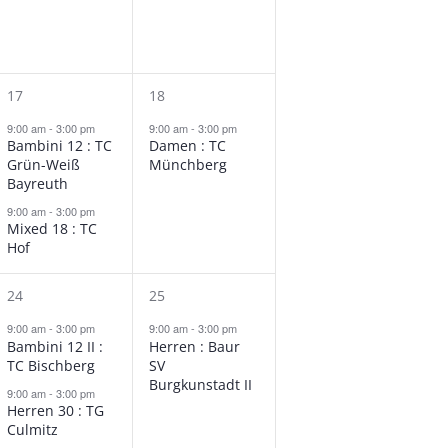
l
r
l
r
u
t
a
t
a
u
n
u
n
n
n
s
2
n
s
1
17
18
g
t
V
g
t
V
g
9:00 am
-
3:00 pm
9:00 am
-
3:00 pm
Bambini 12 : TC
Damen : TC
e
a
e
e
a
e
Grün-Weiß
Münchberg
A
n
l
r
n
l
r
Bayreuth
,
t
a
,
t
a
9:00 am
-
3:00 pm
n
Mixed 18 : TC
u
n
u
n
Hof
n
s
n
s
s
g
t
g
t
2
1
24
25
e
a
e
a
V
V
i
9:00 am
-
3:00 pm
9:00 am
-
3:00 pm
Bambini 12 II :
Herren : Baur
n
l
n
l
e
e
TC Bischberg
SV
c
,
t
,
t
r
r
Burgkunstadt II
9:00 am
-
3:00 pm
u
u
a
a
Herren 30 : TG
h
Culmitz
n
n
n
n