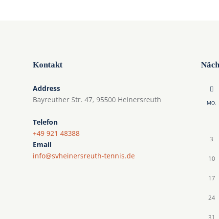
n
n
,
,
Kontakt
Näch
Address
Bayreuther Str. 47, 95500 Heinersreuth
MO.
Telefon
+49 921 48388
3
Email
info@svheinersreuth-tennis.de
10
17
24
31