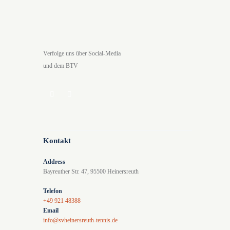
e
A
n
n
S
s
u
i
Verfolge uns über Social-Media
c
c
und dem BTV
h
h
e
t
u
e
n
n
d
-
Kontakt
A
N
Address
n
a
Bayreuther Str. 47, 95500 Heinersreuth
s
v
Telefon
i
i
+49 921 48388
Email
c
g
info@svheinersreuth-tennis.de