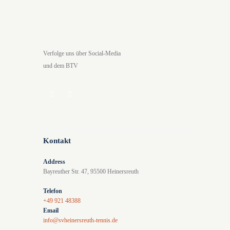
e
A
n
n
S
s
u
i
Verfolge uns über Social-Media
c
c
und dem BTV
h
h
e
t
u
e
n
n
d
-
Kontakt
A
N
Address
n
a
Bayreuther Str. 47, 95500 Heinersreuth
s
v
Telefon
i
i
+49 921 48388
Email
c
g
info@svheinersreuth-tennis.de